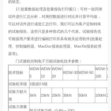
的状态。
17.批量数据处理及批量报告打印窗口：可对一批同类
试件进行汇总分析，对测控数据进行对比并计算平均值，
可以对试件进行成批汇总打印。我们可以为客户定制特殊
的试验报告。这些只是多种形式的几个代表。试验报告也
可根据用户要求进行编辑打印并具有相关处理软件(批量处
理、控制编程器、MaxDoc报表处理器、MaxXls报表处理
器等)。
门式微机控制电子万能试验机技术参数：
WDW-
WDW-
WDW-
WDW-
W
技术指标
WDW-30
WDW-50
5
10
20
100
20
试验机等级
1级或0.5级
试验力较大
5kN
10kN
20kN
30kN
50kN
100kN
2
值
试验力测量
较大试验力的（0.4%～100）