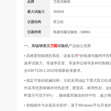
品牌
万辰试验机
最大试验力
300KN
仪器结构
双立柱
仪器种类
电液伺服试验机（WAW）
一、高锰钢液压
万能
试验机
产品核心优势
• 高精度智能测控系统：设备采用
*
的电液伺服闭环控
速率试验力、等速率应变、等速率位移等多种控制模
合GB/T228.1-2010等国家标准要求。
• 稳定可靠的机械结构：主机采用油缸下置式双立柱
件采用优质铸钢并经热处理，硬度高，耐用性好。这
料显示可优于8%），确保载荷施加的对中性，减少
• 智能操作与全面安全防护：基于Windows平台