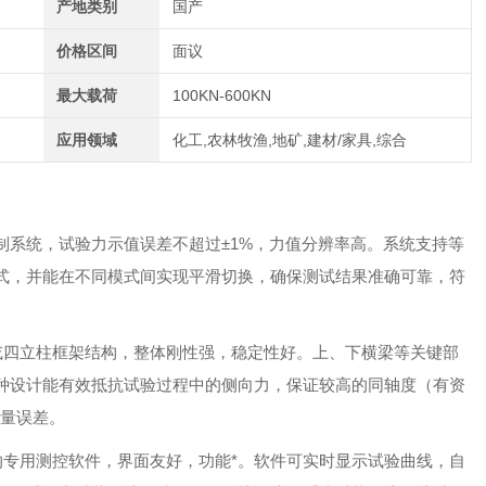
产地类别
国产
价格区间
面议
最大载荷
100KN-600KN
应用领域
化工,农林牧渔,地矿,建材/家具,综合
制系统，试验力示值误差不超过
±1%
，力值分辨率高。系统支持等
式，并能在不同模式间实现平滑切换，确保测试结果准确可靠，符
或四立柱框架结构，整体刚性强，稳定性好。上、下横梁等关键部
种设计能有效抵抗试验过程中的侧向力，保证较高的同轴度（有资
测量误差。
开发的专用测控软件，界面友好，功能*。软件可实时显示试验曲线，自