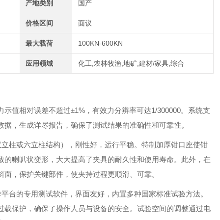
产地类别
国产
价格区间
面议
最大载荷
100KN-600KN
应用领域
化工,农林牧渔,地矿,建材/家具,综合
力示值相对误差不超过
±1%
，有效力分辨率可达1/300000。系统支
数据，生成详尽报告，确保了测试结果的准确性和可靠性。
双立柱或六立柱结构），刚性好，运行平稳。特制加厚钳口座使钳
致的喇叭状变形，大大提高了夹具的耐久性和使用寿命。此外，在
斜面，保护关键部件，使夹持过程更顺滑、可靠。
s操作平台的专用测试软件，界面友好，内置多种国家标准试验方法。
过载保护，确保了操作人员与设备的安全。试验空间的调整通过电