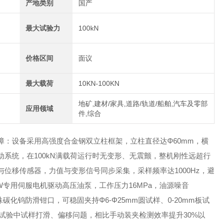
产地类别
国产
最大试验力
100kN
价格区间
面议
最大载荷
10KN-100KN
地矿,建材/家具,道路/轨道/船舶,汽车及零部
应用领域
件,综合
障：设备采用高强度合金钢双立柱框架，立柱直径达Φ60mm，横
系统，在100kN满载荷运行时无变形、无震颤，整机刚性远超行
位移传感器，力值与变形信号同步采集，采样频率达1000Hz，避
W专用伺服电机驱动高压油泵，工作压力16MPa，油源噪音
碳化钨防滑钳口，可稳固夹持Φ6-Φ25mm圆试样、0-20mm板试
绝试验中试样打滑、偏移问题，相比手动装夹检测效率提升30%以