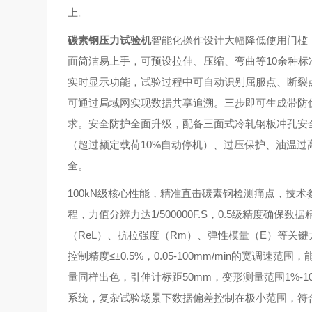
上。
碳素钢压力试验机
智能化操作设计大幅降低使用门槛：搭
面简洁易上手，可预设拉伸、压缩、弯曲等10余种标
实时显示功能，试验过程中可自动识别屈服点、断裂点
可通过局域网实现数据共享追溯。三步即可生成带防
求。安全防护全面升级，配备三面式冷轧钢板冲孔安
（超过额定载荷10%自动停机）、过压保护、油温
全。
100kN级核心性能，精准直击碳素钢检测痛点，技术
程，力值分辨力达1/500000F.S，0.5级精度确
（ReL）、抗拉强度（Rm）、弹性模量（E）等关键力
控制精度≤±0.5%，0.05-100mm/min的宽
量同样出色，引伸计标距50mm，变形测量范围1%-100
系统，复杂试验场景下数据偏差控制在极小范围，符合GB/T