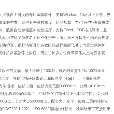
载自主研发的专用试验软件，支持Windows 10及以上系统，界
准试验方案。软件具备参数预设、自动加载、力-位移/力-变形曲线
，数据自动存储至本地数据库，支持Excel、PDF格式导出，且
伪标识与检测员签名的标准化报告，满足第三方检测机构的合规要
全防护罩，视野清晰且能有效阻挡试样断裂飞溅；内置过载保护
过高保护及紧急停止按钮，四重防护多方位保障操作人员与设备安
参数细节拉满：
最大试验力100kN，有效测量范围2%-100%全量
保数据精准度，可精准捕获碳素钢上屈服强度（ReH）、下屈服强度
学指标。位移方面，位移测量范围0-800mm，分辨力0.01mm，
调速范围，能适配低碳钢的高塑性、中碳钢的强韧性等不同材质特性。变形测
%F.S，分辨力1/500000F.S。配合力、变形、位移三重闭环控制
228.1-2021、ISO 6892等国内外标准，检测结果可直接用于