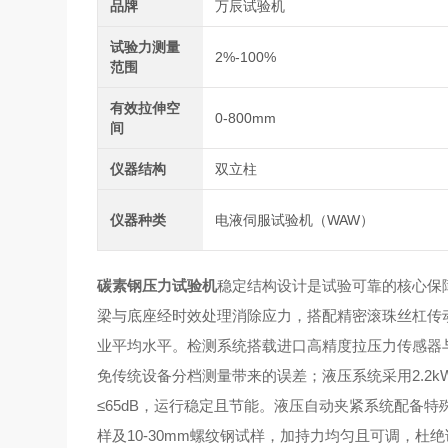
品牌
万辰试验机
试验力测量
2%-100%
范围
有效拉伸空
0-800mm
间
仪器结构
双立柱
仪器种类
电液伺服试验机（WAW）
碳素钢压力试验机
稳定结构设计是试验可靠的核心保
梁与底座经时效处理消除应力，搭配精密滚珠丝杠传动
业平均水平。检测系统搭载进口高精度拉压力传感器与
免传统设备分档测量带来的误差；液压系统采用2.2k
≤65dB，运行稳定且节能。液压自动夹紧系统配备特殊
样及10-30mm螺纹钢试样，加持力均匀且可调，杜