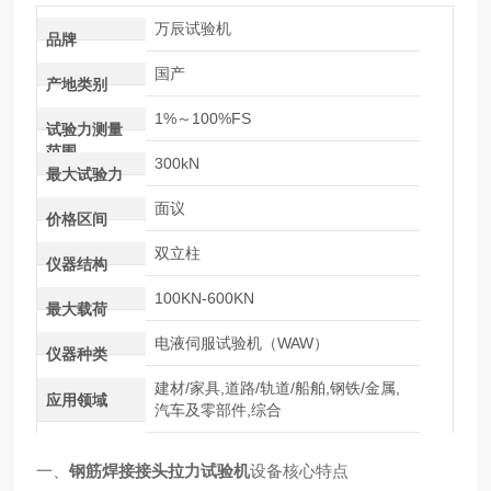
万辰试验机
品牌
国产
产地类别
1%～100%FS
试验力测量
范围
300kN
最大试验力
面议
价格区间
双立柱
仪器结构
100KN-600KN
最大载荷
电液伺服试验机（WAW）
仪器种类
建材/家具,道路/轨道/船舶,钢铁/金属,
应用领域
汽车及零部件,综合
一、
钢筋焊接接头拉力试验机
设备核心特点