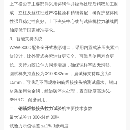
上下横梁等主要部件采用铸钢件并经热处理后精密加工制
成，立柱及丝杠经过严格检验和精细装配，确保护整体刚
性强且稳定性良好。上下夹头中心线与试验机拉力轴线同
轴度优于国家标准要求。
3、智能夹持系统
WAW-300D配备全开式楔形钳口，采用内置式液压夹紧油
缸设计，比外置式夹紧油缸更安全、可靠且使用寿命更
长。夹持力随拉伸力同步增加，确保试样牢固无滑移。
圆试样夹持直径为
Φ10-Φ32mm
，扁试样夹持厚度为0-
15mm，可满足不同规格钢筋焊接接头的测试需求。钳口
材质采用合金钢，经渗碳淬火处理，表面硬度高达61-
65HRC，耐磨耐用。
二、
钢筋焊接接头拉力试验机
主要技术参数
最大试验力 300kN 约30吨
试验力示值误差 ≤
±1% 1
级精度