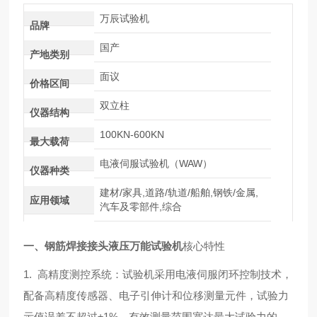
万辰试验机
品牌
国产
产地类别
面议
价格区间
双立柱
仪器结构
100KN-600KN
最大载荷
电液伺服试验机（WAW）
仪器种类
建材/家具,道路/轨道/船舶,钢铁/金属,
应用领域
汽车及零部件,综合
一、钢筋焊接接头液压万能试验机
核心特性
1. 高精度测控系统：试验机采用电液伺服闭环控制技术，
配备高精度传感器、电子引伸计和位移测量元件，试验力
示值误差不超过
±1%
，有效测量范围宽达
最大试验力的