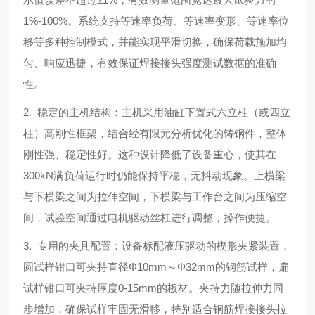
1%-100%。系统支持等速率负荷、等速率变形、等速率位
移等多种控制模式，并能实现平滑切换，确保荷载施加均
匀、响应迅捷，有效保证焊接接头强度测试数据的准确
性。
2. 稳定的主机结构：主机采用油缸下置式六立柱（或四立
柱）高刚性框架，结合经有限元分析优化的铸钢件，整体
刚性强、稳定性好。这种设计降低了设备重心，使其在
300kN满负荷运行时仍能保持平稳，无抖动现象。上横梁
与下横梁之间为拉伸空间，下横梁与工作台之间为压缩空
间，试验空间通过电机驱动丝杠进行调整，操作便捷。
3. 专用的夹具配置：设备标配液压驱动的楔形夹紧装置，
圆试样钳口可夹持直径
Φ10mm
～
Φ32mm
的钢筋试样，扁
试样钳口可夹持厚度0-15mm的板材。夹持力随拉伸力同
步增加，确保试样牢固无滑移，特别适合钢筋焊接接头拉