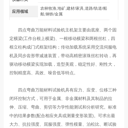
农林牧渔,地矿,建材/家具,道路/轨道/船
应用领域
舶,钢铁/金属
四点弯曲万能材料试验机主机架主要由底座、两个固
定横梁(工作台根上横梁)、一根移动横梁和两根丝杠，四
根立柱构成门式框架结构；传动加载系统采用交流伺服电
机及同步齿形带减速装置，带动高精密滚珠丝杠转动，再
驱动移动横梁实现加载，造型美观，稳定性好、刚性大，
控制精度高、高效、噪音低等特点。
四点弯曲万能材料试验机具有应力、应变、位移三种
闭环控制方式，可用于金属、非金属材料及其制品的拉
伸、压缩、弯曲、剪切等力学性能测试和分析研究。标准
中的结果参数(配合相应夹具或测量变形装置)。可求出最
大力、抗拉强度、屈服强度、弹性模量、泊松比、断试验