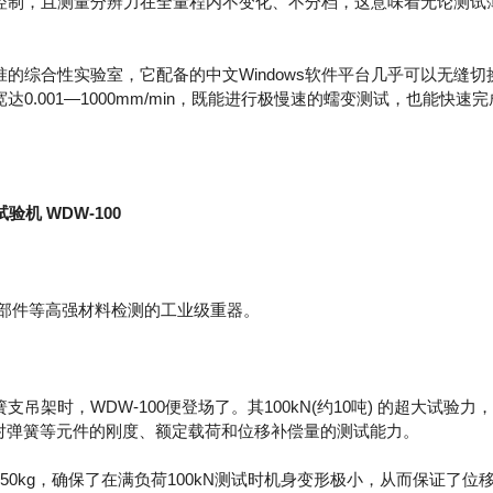
控制，且测量分辨力在全量程内不变化、不分档，这意味着无论测试
准的综合性实验室，它配备的中文Windows软件平台几乎可以无缝
0.001—1000mm/min，既能进行极慢速的蠕变测试，也能快速
机 WDW-100
部件等高强材料检测的工业级重器。
时，WDW-100便登场了。其100kN(约10吨) 的超大试验
别强化了对弹簧等元件的刚度、额定载荷和位移补偿量的测试能力。
g，确保了在满负荷100kN测试时机身变形极小，从而保证了位移测