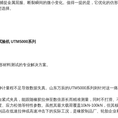
好捕捉金属屈服、断裂瞬间的微小变化。值得一提的是，它优化的仿形专用
想选择。
机 UTM5000系列
形材料测试的专业解决方案。
量程不足导致数据失真。山东万辰的UTM5000系列则针对这一
紧式夹具，能跟随橡胶拉伸至数倍原长而精准测量，同时不打滑、
力松弛等特性参数。虽然其最大载荷覆盖10kN-100kN，但其核心优势
制品在低速拉伸或高速冲击下的实际工况，是橡胶制品厂、轮胎企业