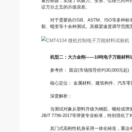
量控制器，实现了试验力、变形、位移三闭环
证万分之五的示值误差。
对于需要执行GB、ASTM、ISO等多种标
裂、蠕变等十余种测试。其横梁速度调节范围宽达
机型二：大力金刚——10吨电子万能材料试验
参考价： 面议(市场指导价约30,000元起)
核心定位： 金属材料、建筑构件、汽车零
深度解析：
当测试对象从塑料升级为钢筋、螺栓或弹簧支吊架
JB/T 7796-2017等弹簧专业标准，特
其门式高刚性机身采用一体化铸造，重达450k