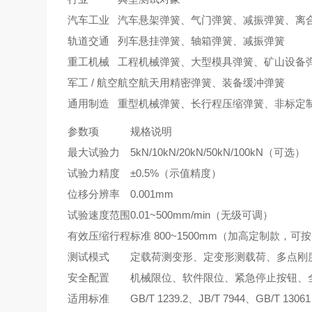
汽车工业
汽车悬架弹簧、气门弹簧、减振弹簧、离
轨道交通
列车悬挂弹簧、轴箱弹簧、减振弹簧
重工机械
工程机械弹簧、大型模具弹簧、矿山设备
军工 / 航空
航空航天用精密弹簧、装备缓冲弹簧
通用制造
重型机械弹簧、长行程压缩弹簧、非标定
参数项
规格说明
最大试验力
5kN/10kN/20kN/50kN/100kN（可选）
试验力精度
±0.5%（示值精度）
位移分辨率
0.001mm
试验速度范围
0.01~500mm/min（无级可调）
有效压缩行程
标准 800~1500mm（加高定制款，可
测试模式
定载荷测变形、定变形测载荷、多点刚
安全配置
机械限位、软件限位、紧急停止按钮、
适用标准
GB/T 1239.2、JB/T 7944、GB/T 1306