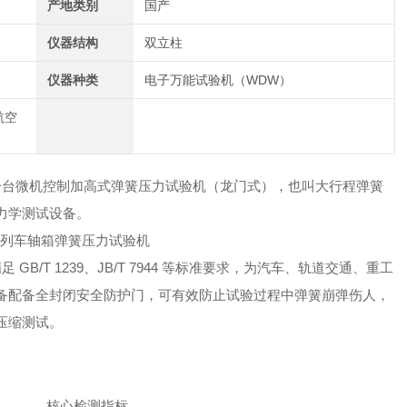
产地类别
国产
仪器结构
双立柱
仪器种类
电子万能试验机（WDW）
航空
一台微机控制加高式弹簧压力试验机（龙门式），也叫大行程弹簧
力学测试设备。
 GB/T 1239、JB/T 7944 等标准要求，为汽车、轨道交通、重工
备配备全封闭安全防护门，可有效防止试验过程中弹簧崩弹伤人，
压缩测试。
核心检测指标