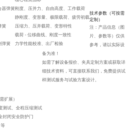
合器弹簧
刚度、压并力、自由高度、工作载荷
技术参数（可按需
静刚度、变形量、极限载荷、疲劳初载
定制）
弹簧
压缩力、压并载荷、变形特性
注：产品信息（图
载荷 - 位移曲线、刚度一致性
片、参数等）仅供
制弹簧
力学性能校准、出厂检验
参考，请以实际设
备为准！
如需了解设备报价、夹具定制方案或获取详
细技术资料，可直接联系我们，免费提供试
样测试服务与试验方案设计。
按需扩展）
度测试、全程压缩测试
全封闭安全防护门
1 等