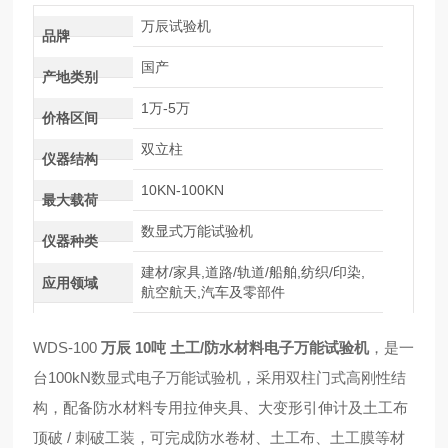
万辰试验机
品牌
国产
产地类别
1万-5万
价格区间
双立柱
仪器结构
10KN-100KN
最大载荷
数显式万能试验机
仪器种类
建材/家具,道路/轨道/船舶,纺织/印染,
应用领域
航空航天,汽车及零部件
WDS-100
万辰 10吨 土工/防水材料电子万能试验机
，是一
台100kN数显式电子万能试验机，采用双柱门式高刚性结
构，配备防水材料专用拉伸夹具、大变形引伸计及土工布
顶破 / 刺破工装，可完成防水卷材、土工布、土工膜等材