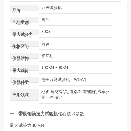
万辰试验机
品牌
国产
产地类别
300kn
最大试验力
面议
价格区间
双立柱
仪器结构
100KN-600KN
最大载荷
电子万能试验机（WDW）
仪器种类
地矿,建材/家具,道路/轨道/船舶,汽车及
应用领域
零部件,综合
一、
带肋钢筋拉力试验机
核心技术参数
最大试验力300kN