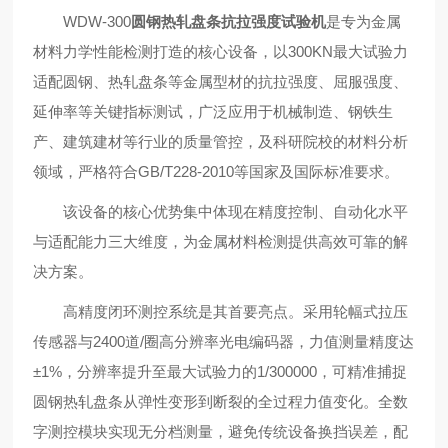
WDW-300
圆钢热轧盘条抗拉强度试验机
是专为金属
材料力学性能检测打造的核心设备，以300KN
最大试验力
适配圆钢、热轧盘条等金属型材的抗拉强度、屈服强度、
延伸率等关键指标测试，广泛应用于机械制造、钢铁生
产、建筑建材等行业的质量管控，及科研院校的材料分析
领域，严格符合GB/T228-2010等国家及国际标准要求。
该设备的核心优势集中体现在精度控制、自动化水平
与适配能力三大维度，为金属材料检测提供高效可靠的解
决方案。
高精度闭环测控系统是其首要亮点。采用轮幅式拉压
传感器与2400道/圈高分辨率光电编码器，力值测量精度达
±1%，分辨率提升至
最大试验力的1/300000，可精准捕捉
圆钢热轧盘条从弹性变形到断裂的全过程力值变化。全数
字测控模块实现无分档测量，避免传统设备换挡误差，配