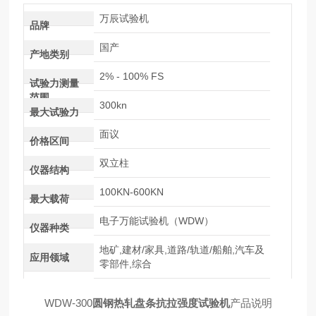
万辰试验机
品牌
国产
产地类别
2% - 100% FS
试验力测量
范围
300kn
最大试验力
面议
价格区间
双立柱
仪器结构
100KN-600KN
最大载荷
电子万能试验机（WDW）
仪器种类
地矿,建材/家具,道路/轨道/船舶,汽车及
应用领域
零部件,综合
WDW-300
圆钢热轧盘条抗拉强度试验机
产品说明