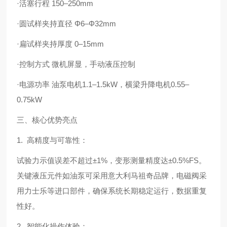
·活塞行程 150–250mm
·圆试样夹持直径 Φ6–Φ32mm
·扁试样夹持厚度 0–15mm
·控制方式 微机屏显，手动液压控制
·电源功率 油泵电机1.1–1.5kW，横梁升降电机0.55–
0.75kW
三、核心优势亮点
1. 高精度与可靠性：
试验力示值误差不超过±1%，变形测量精度达±0.5%FS。
关键液压元件如油泵可采用意大利马祖奇品牌，电磁阀采
用力士乐等进口部件，确保系统长期稳定运行，数据重复
性好。
2. 智能化操作体验：