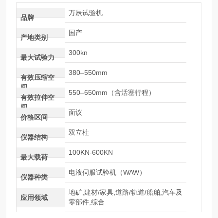
万辰试验机
品牌
国产
产地类别
300kn
最大试验力
380–550mm
有效压缩空
间
550–650mm（含活塞行程）
有效拉伸空
间
面议
价格区间
双立柱
仪器结构
100KN-600KN
最大载荷
电液伺服试验机（WAW）
仪器种类
地矿,建材/家具,道路/轨道/船舶,汽车及
应用领域
零部件,综合