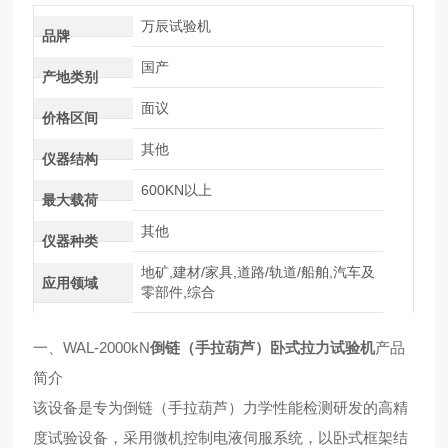
万辰试验机
品牌
国产
产地类别
面议
价格区间
其他
仪器结构
600KN以上
最大载荷
其他
仪器种类
地矿,建材/家具,道路/轨道/船舶,汽车及
应用领域
零部件,综合
一、WAL-2000kN
倒链（手拉葫芦）卧式拉力试验机
产品
简介
该设备是专为倒链（手拉葫芦）力学性能检测研发的高精
度试验设备，采用微机控制电液伺服系统，以卧式框架结