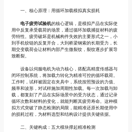
一、核心原理：用循环加载模拟真实损耗
电子疲劳试验机
的核心逻辑，是模拟产品在实际使
用中反复承受载荷的场景，通过循环加载捕捉材料的疲
劳特性。疲劳破坏是机械构件失效的主要形式之一，小
到手机铰链的反复开合，大到桥梁钢索的长期受力，长
期交变载荷会让材料内部产生微裂纹，裂纹逐步扩展导
致断裂。
设备以伺服电机为动力核心，搭配高精度传感器与
闭环控制系统，将加载力转化为精准可控的循环载荷。
工作时，试样被固定在夹具中，系统按照预设的力值、
频率和波形，对试样施加周期性加载。每一次加载与卸
载，都复刻了产品在实际场景中的受力状态，通过记录
循环次数和材料的变化，就能判断其疲劳寿命。这种模
拟方式突破了静态检测的局限，能精准还原长期使用中
的损耗过程，为材料选型和结构设计提供关键依据。
二、关键构成：五大模块撑起精准检测