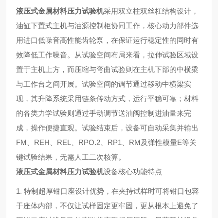
液压式金属材料压力试验机
采用双立柱双丝杠结构设计，
油缸下置式主机与油源控制柜协同工作，核心动力部件选
用进口低噪音高性能齿轮泵，在保证运行稳定性的同时有
效降低工作噪音。从试验空间布局来看，拉伸试验区域设
置于主机上方，而压缩与弯曲试验则在主机下部的中横梁
与工作台之间开展。试验空间的调节通过移动中横梁实
现，其升降系统采用链条传动方式，运行平稳可靠；材料
的各类力学试验则通过手动调节送油阀控制进油量来完
成，操作便捷直观。试验结束后，设备可自动采集并输出
FM、REH、REL、RPO.2、RP1、RM及弹性模量E等关
键试验结果，无需人工二次核算。
液压式金属材料压力试验机
设备核心功能特点
1. 特制超厚钳口座设计优势，在夹持试样时可将钳口包容
于座体内部，不仅让试样固定更牢固，更从根本上避免了