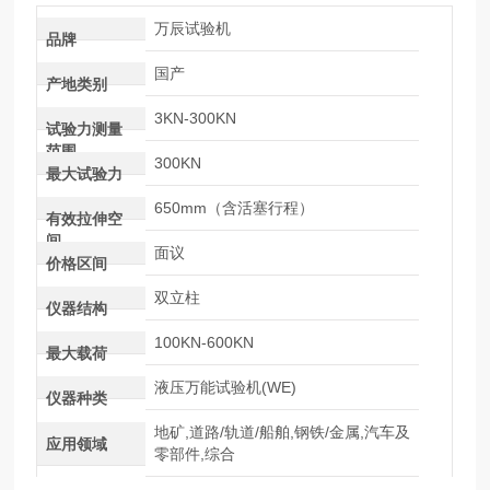
万辰试验机
品牌
国产
产地类别
3KN-300KN
试验力测量
范围
300KN
最大试验力
650mm（含活塞行程）
有效拉伸空
间
面议
价格区间
双立柱
仪器结构
100KN-600KN
最大载荷
液压万能试验机(WE)
仪器种类
地矿,道路/轨道/船舶,钢铁/金属,汽车及
应用领域
零部件,综合