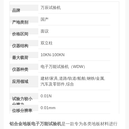
万辰试验机
品牌
国产
产地类别
面议
价格区间
双立柱
仪器结构
10KN-100KN
最大载荷
电子万能试验机（WDW）
仪器种类
建材/家具,道路/轨道/船舶,钢铁/金属,
应用领域
汽车及零部件,综合
0.01N
试验力较小
分辨力
0.01mm
位移分辨率
铝合金地板电子万能试验机
是一款专为各类地板材料进行