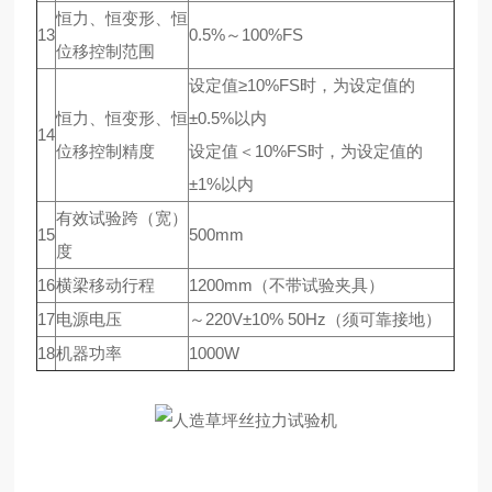
恒力、恒变形、恒
13
0.5%～100%FS
位移控制范围
设定值≥10%FS时，为设定值的
恒力、恒变形、恒
±0.5%以内
14
位移控制精度
设定值＜10%FS时，为设定值的
±1%以内
有效试验跨（宽）
15
500mm
度
16
横梁移动行程
1200mm（不带试验夹具）
17
电源电压
～220V±10% 50Hz（须可靠接地）
18
机器功率
1000W