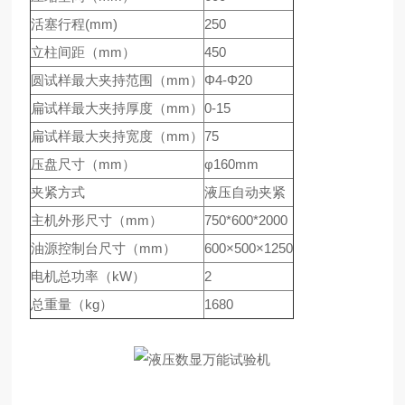
活塞行程(mm)
250
立柱间距（mm）
450
圆试样最大夹持范围（mm）
Φ4-Φ20
扁试样最大夹持厚度（mm）
0-15
扁试样最大夹持宽度（mm）
75
压盘尺寸（mm）
φ160mm
夹紧方式
液压自动夹紧
主机外形尺寸（mm）
750*600*2000
油源控制台尺寸（mm）
600×500×1250
电机总功率（kW）
2
总重量（kg）
1680