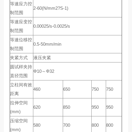
等速应力控
2-60(N/mm2?S-1)
制范围
等速应变控
0.00025/s-0.0025/s
制范围
等速位移控
0.5-50mm/min
制范围
夹紧方式
液压夹紧
圆试样夹持
Φ10～Φ32
直径范围
立柱间有效
460
650
750
750
距离
拉伸空间
620
850
950
950
(mm)
压缩空间
580
700
800
800
(mm)