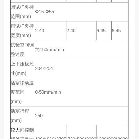
圆试样夹持
Φ15-Φ55
范围(mm)
扁试样夹持
2-40
2-40
6-45
6-45
宽度(mm)
试验空间调
约150mm/min
整速度
上下压板尺
204×204
寸(mm)
活塞移动速
度范围
0-50mm/min
(mm)
活塞行程
250
(mm)
较大
间控制