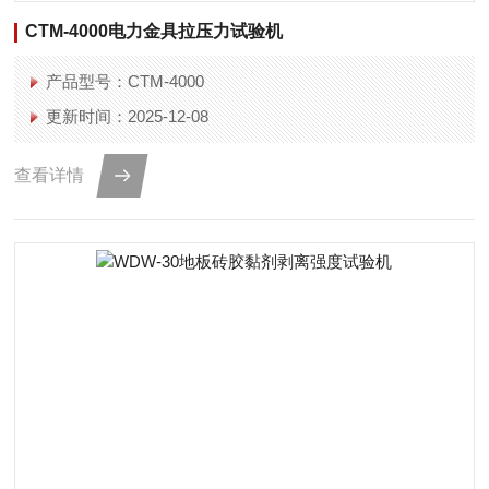
CTM-4000电力金具拉压力试验机
产品型号：CTM-4000
更新时间：2025-12-08
查看详情