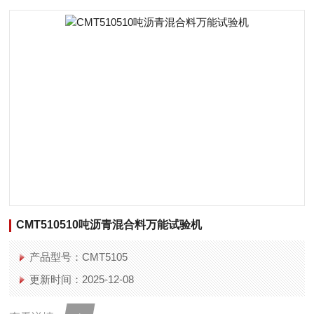
CMT510510吨沥青混合料万能试验机
产品型号：CMT5105
更新时间：2025-12-08