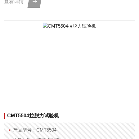
查看详情
CMT5504拉脱力试验机
产品型号：CMT5504