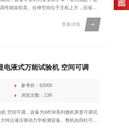
音高性能齿轮泵。拉伸空间位于主机上方，压缩、
之间。试验空间的调整通过移动中横梁来实现，中
查看详情
机屏显电液式万能试验机 空间可调
参考价：62000
浏览次数：139
能试验机 空间可调，设备为WEW系列微机屏显可调试
杠大吨位液压驱动力学检测设备。整机由四柱可调
液压加载夹紧系统、分体式液压控制柜、微机屏显