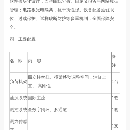
软件模块化设计，支持曲线分析、自定义报告与网络数据
管理；电路板光电隔离，抗干扰性强。设备配备油缸限
位、过载保护、试样破断防护等多重机制，全面保障安
全。
四、主要配置
备
名 称
内 容
注
四立柱丝杠、横梁移动调整空间，油缸上
负荷机架
1台
置、 高刚性
油源系统
国际主流
1套
测控系统
全数字闭环、多通道
1套
测力传感
1支