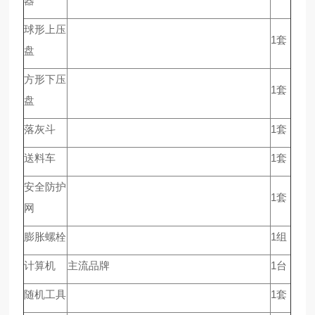
器
球形上压
1套
盘
方形下压
1套
盘
落灰斗
1套
送料车
1套
安全防护
1套
网
膨胀螺栓
1组
计算机
主流品牌
1台
随机工具
1套