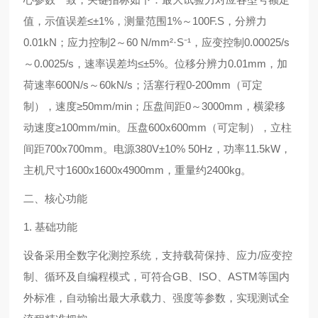
值，示值误差≤±1%，测量范围1%～100F.S，分辨力
0.01kN；应力控制2～60 N/mm²·S⁻¹，应变控制0.00025/s
～0.0025/s，速率误差均≤±5%。位移分辨力0.01mm，加
荷速率600N/s～60kN/s；活塞行程0-200mm（可定
制），速度≥50mm/min；压盘间距0～3000mm，横梁移
动速度≥100mm/min。压盘600x600mm（可定制），立柱
间距700x700mm。电源380V±10% 50Hz，功率11.5kW，
主机尺寸1600x1600x4900mm，重量约2400kg。
二、核心功能
1. 基础功能
设备采用全数字化测控系统，支持载荷保持、应力/应变控
制、循环及自编程模式，可符合GB、ISO、ASTM等国内
外标准，自动输出最大承载力、强度等参数，实现测试全