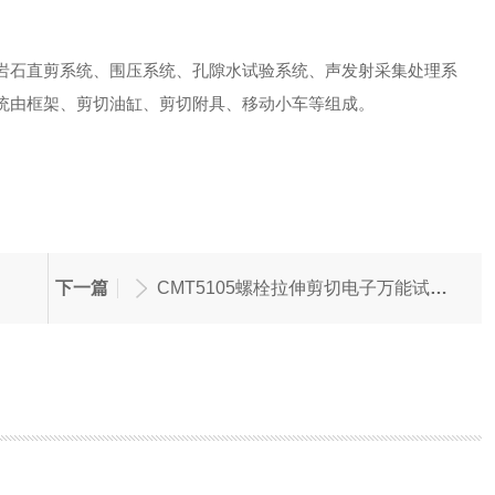
石直剪系统、围压系统、孔隙水试验系统、声发射采集处理系
统由框架、剪切油缸、剪切附具、移动小车等组成。
下一篇
CMT5105螺栓拉伸剪切电子万能试验机