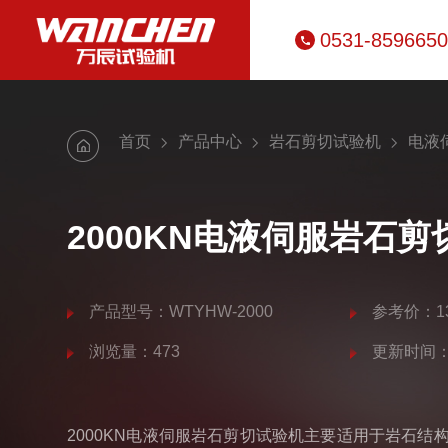
0531-859665
首页
产品中心
岩石剪切试验机
电液
2000KN电液伺服岩石
产品型号：WTYHW-2000
参考价：13
浏览量：473
更新时间：20
2000KN电液伺服岩石剪切试验机主要适用于岩石结