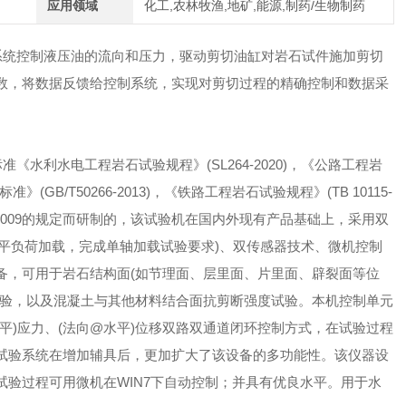
应用领域
化工,农林牧渔,地矿,能源,制药/生物制药
系统控制液压油的流向和压力，驱动剪切油缸对岩石试件施加剪切
数，将数据反馈给控制系统，实现对剪切过程的精确控制和数据采
准《水利水电工程岩石试验规程》(SL264-2020)，《公路工程岩
准》(GB/T50266-2013)，《铁路工程岩石试验规程》(TB 10115-
70-2009的规定而研制的，该试验机在国内外现有产品基础上，采用双
水平负荷加载，完成单轴加载试验要求)、双传感器技术、微机控制
备，可用于岩石结构面(如节理面、层里面、片里面、辟裂面等位
试验，以及混凝土与其他材料结合面抗剪断强度试验。本机控制单元
平)应力、(法向@水平)位移双路双通道闭环控制方式，在试验过程
试验系统在增加辅具后，更加扩大了该设备的多功能性。该仪器设
验过程可用微机在WIN7下自动控制；并具有优良水平。用于水