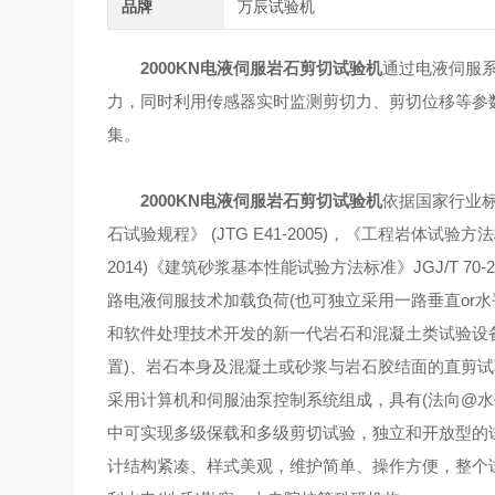
品牌
万辰试验机
2000KN电液伺服岩石剪切试验机
通过电液伺服
力，同时利用传感器实时监测剪切力、剪切位移等参
集。
2000KN电液伺服岩石剪切试验机
依据国家行业标
石试验规程》 (JTG E41-2005)，《工程岩体试验方法标
2014)《建筑砂浆基本性能试验方法标准》JGJ/T 
路电液伺服技术加载负荷(也可独立采用一路垂直or
和软件处理技术开发的新一代岩石和混凝土类试验设
置)、岩石本身及混凝土或砂浆与岩石胶结面的直剪
采用计算机和伺服油泵控制系统组成，具有(法向@水
中可实现多级保载和多级剪切试验，独立和开放型的
计结构紧凑、样式美观，维护简单、操作方便，整个试