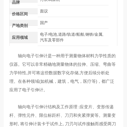
品牌
面议
价格区间
国产
产地类别
电子/电池,道路/轨道/船舶,钢铁/金属,
应用领域
汽车及零部件
轴向电子引伸计是一种用于测量物体材料力学性质的
仪器。它可以非常精确地测量物体的拉伸、压缩、弯曲等
力学特性,并可将这些数据数字化存储,方便后续分析处
理。在各种领域(如机械，建筑，电气，医疗等)，都广泛
应用了电子引伸计。
轴向电子引伸计结构及工作原理 :应变片、变形传递
杆、弹性元件、限位标距杆、刀刃和夹紧弹簧等。测量变
形时, 将引伸计装卡于试件上, 刀刃与试件接触而感受两刀