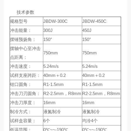
技术参数
规格型号
JBDW-300C
JBDW-450C
冲击能量：
300J
450J
摆锤预扬角：
150°
150°
摆轴中心至冲击
750mm
750mm
点距离：
冲击速度：
5.24m/s
5.24m/s
试样支座跨距：
40mm＋0.2
40mm＋0.2
钳口圆角：
R1-1.5mm
R1-1.5mm
冲击刀刃圆角：
R2-2.5mm，R8mm
R2-2.5mm，R8mm
冲击刀厚度：
16mm
16mm
制冷方式：
液氮制冷
液氮制冷
试样盒容量：
6个
均冷4个
低温范围：
0℃~~-190℃
0℃~~-190℃