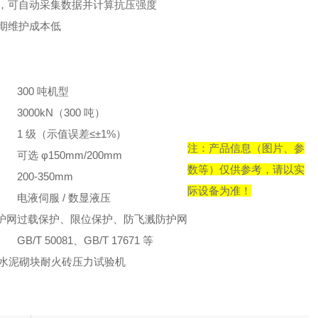
高，可自动采集数据并计算抗压强度
期维护成本低
300 吨机型
3000kN（300 吨）
1 级（示值误差≤±1%）
注：产品信息（图片、参
可选 φ150mm/200mm
数等）仅供参考，请以实
200-350mm
际设备为准！
电液伺服 / 数显液压
护网
过载保护、限位保护、防飞溅防护网
GB/T 50081、GB/T 17671 等