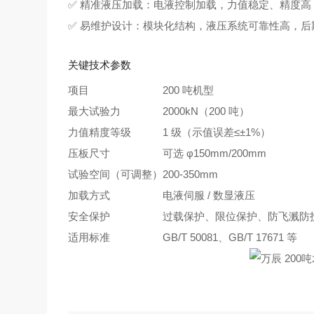
✅ 精准液压加载：电液控制加载，力值稳定、精度
✅ 易维护设计：模块化结构，液压系统可靠性高，后
关键技术参数
项目
200 吨机型
最大试验力
2000kN（200 吨）
力值精度等级
1 级（示值误差≤±1%）
压板尺寸
可选 φ150mm/200mm
试验空间（可调整）
200-350mm
加载方式
电液伺服 / 数显液压
安全保护
过载保护、限位保护、防飞溅防
适用标准
GB/T 50081、GB/T 17671 等