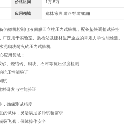
价格区间
1万-5万
应用领域
建材/家具,道路/轨道/船舶
备为微机控制电液伺服四立柱压力试验机，配备垫块调整试验空
，广泛用于实验室、质检站及建材生产企业的常规力学性能检测。
心应用领域：
水泥胶砂、烧结砖、砌块、石材等抗压强度检测
件的抗压性能验证
测试
型建材研发与性能验证
形小，确保测试精度
高度的试样，灵活满足多种试验需求
样崩裂飞溅，保障操作安全