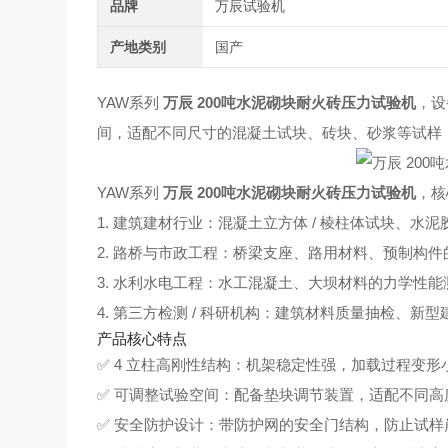
品牌
万辰试验机
产地类别
国产
YAW系列
万辰 200吨水泥砌块耐火砖压力试验机
，设
间，适配不同尺寸的混凝土试块、砖块、砂浆等试样
YAW系列
万辰 200吨水泥砌块耐火砖压力试验机
，核
1. 建筑建材行业：混凝土立方体 / 棱柱体试块、
2. 路桥与市政工程：桥梁支座、路用材料、预制构
3. 水利水电工程：水工混凝土、大坝材料的力学性能
4. 第三方检测 / 科研机构：建筑材料质量抽检、新
产品核心特点
✅ 4 立柱高刚性结构：机架稳定性强，加载过程变
✅ 可调整试验空间：配备垫块调节装置，适配不同
✅ 安全防护设计：带防护网的安全门结构，防止试