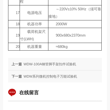
程
～220V±10% 50Hz（须可靠
17
电源电压
接地）
18
机器功率
2000W
载荷机架尺
19
900x680x2370mm
寸(LWH)
20
机器重量
≈680kg
上一篇
WDW-100A钢管脚手架扣件试验机
下一篇
WDW系列微机控制电子万能试验机
在线留言