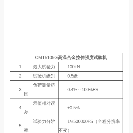
CMT5105G
高温合金拉伸强度试验机
1
最大试验力
100kN
2
试验机级别
0.5级
负荷测量范
3
0.4%～100%FS
围
示值相对误
4
±0.5%
差
试验力分辨
1/±500000FS（全程分辨率
5
率
不变）