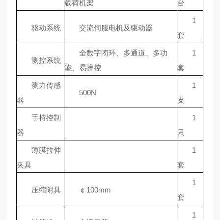
载荷机架
台
1
驱动系统
交流伺服电机及驱动器
套
全数字闭环、多通道、多功
1
测控系统
能、易操控
套
测力传感
1
500N
器
支
手持控制
1
器
只
薄膜拉伸
1
夹具
套
1
压缩附具
￠100mm
套
1