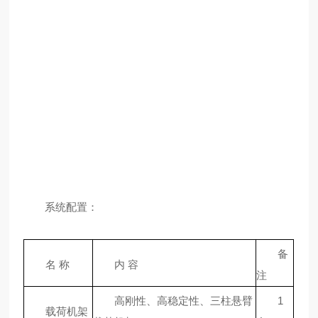
系统配置：
备
名 称
内 容
注
高刚性、高稳定性、三柱悬臂
1
载荷机架