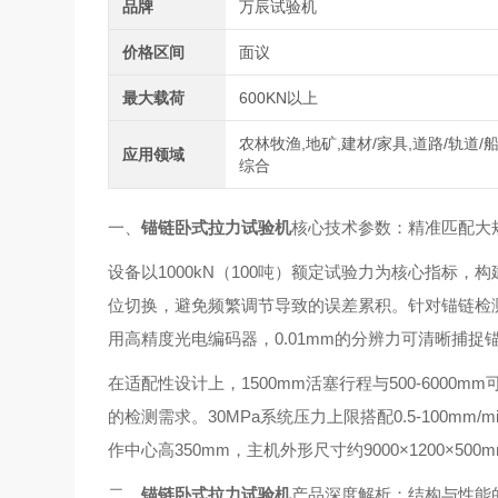
品牌
万辰试验机
价格区间
面议
最大载荷
600KN以上
农林牧渔,地矿,建材/家具,道路/轨道/船
应用领域
综合
一、
锚链卧式拉力试验机
核心技术参数：精准匹配大
设备以1000kN（100吨）额定试验力为核心指标，构
位切换，避免频繁调节导致的误差累积。针对锚链检
用高精度光电编码器，0.01mm的分辨力可清晰捕捉
在适配性设计上，1500mm活塞行程与500-600
的检测需求。30MPa系统压力上限搭配0.5-100
作中心高350mm，主机外形尺寸约9000×1200×5
二、
锚链卧式拉力试验机
产品深度解析：结构与性能