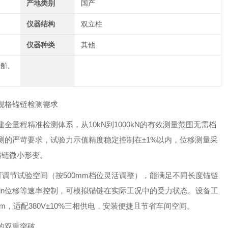
产地类别
国产
仪器结构
双立柱
仪器种类
其他
舶,
规格锚链检测需求
建全量程精准检测体系，从10kN到1000kN的有效测量范围无需档
测的严苛要求，试验力示值精度稳定控制在±1%以内，位移测量采
锚链微小形变。
0mm可调节试验空间（按500mm档位灵活调整），能满足不同长度锚链
mm/min位移等速率控制，可模拟锚链在实际工况中的受力状态。设备工
00mm，适配380V±10%三相供电，安装便捷且节省车间空间。
的双重突破