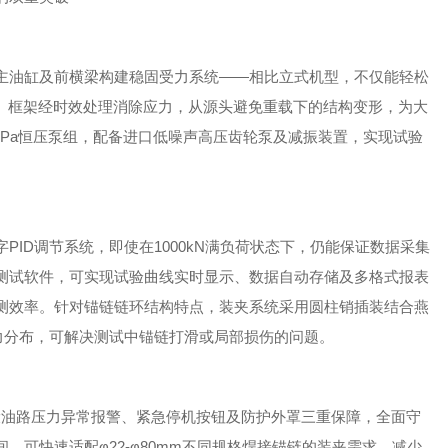
主油缸及前横梁构建稳固受力系统——相比立式机型，不仅能轻松
积。框架经时效处理消除应力，从源头避免重载下的结构变形，为大
30MPa恒压泵组，配备进口低噪声高压齿轮泵及减振装置，实现试验
ID调节系统，即使在1000kN满负荷状态下，仍能保证数据采集
测试软件，可实现试验曲线实时显示、数据自动存储及多格式报表
测效率。针对锚链链环结构特点，装夹系统采用圆柱销插装结合燕
合力分布，可解决测试中锚链打滑或局部损伤的问题。
设油路压力异常报警、紧急停机按钮及防护外罩三重保障，全面守
，可快速适配φ22-φ80mm不同规格焊接锚链的装夹需求，减少