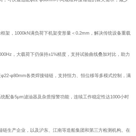
架，1000kN满负荷下机架变形量＜0.2mm，解决传统设备重载
000Hz，大载荷下仍保持±1%精度，支持试验曲线叠加对比，助力
φ22-φ80mm各类焊接锚链，支持恒力、恒位移等多模式控制，满
统配备5μm滤油器及杂质报警功能，连续工作稳定性达1000小时
。
锚链生产企业，以及沪东、江南等造船集团和第三方检测机构。在