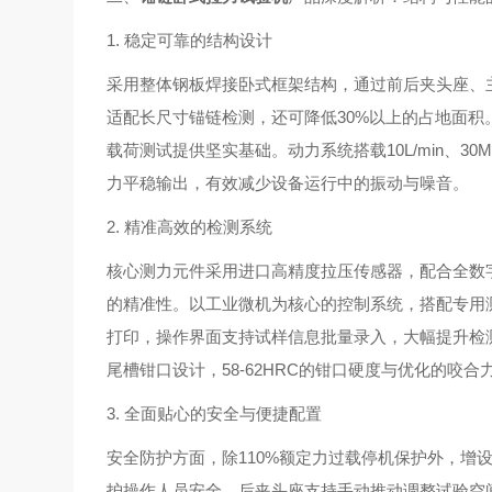
1. 稳定可靠的结构设计
采用整体钢板焊接卧式框架结构，通过前后夹头座、
适配长尺寸锚链检测，还可降低30%以上的占地面
载荷测试提供坚实基础。动力系统搭载10L/min、
力平稳输出，有效减少设备运行中的振动与噪音。
2. 精准高效的检测系统
核心测力元件采用进口高精度拉压传感器，配合全数字P
的精准性。以工业微机为核心的控制系统，搭配专用
打印，操作界面支持试样信息批量录入，大幅提升检
尾槽钳口设计，58-62HRC的钳口硬度与优化的咬
3. 全面贴心的安全与便捷配置
安全防护方面，除110%额定力过载停机保护外，增
护操作人员安全。后夹头座支持手动推动调整试验空间