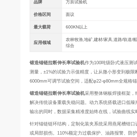
品牌
万辰试验机
价格区间
面议
最大载荷
600KN以上
农林牧渔,地矿,建材/家具,道路/轨道/船
应用领域
综合
锻造锚链拉断伸长率试验机
作为100吨级卧式液压测
测量，±1%的试验力示值精度，让从微小形变到极限断
6000mm可调节试验空间，适配φ22-φ80mm全
锻造锚链拉断伸长率试验机
采用整体钢板焊接框架，经
解决传统设备重载失稳问题。动力系统搭载进口低噪声
输出的同时，数据采集精准度始终在线，试验曲线实
针对锚链链环结构，定制化装夹系统采用燕尾槽钳口设
或局部损伤。110%额定力过载保护、油路报警、防