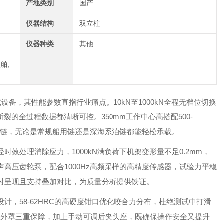
产地类别
国产
仪器结构
双立柱
仪器种类
其他
舶,
试设备，其性能参数直指行业痛点。10kN至1000kN全程无档位切换
裂的全过程数据都清晰可控。350mm工作中心高搭配500-
规格锚链，无论是常规船用链还是深海系泊链都能轻松承载。
时效处理消除应力，1000kN满负荷下机架变形量不足0.2mm，
高压齿轮泵，配合1000Hz高频采样的高精度传感器，试验力平稳
时呈现且支持叠加对比，为质量分析提供铁证。
计，58-62HRC的高硬度钳口优化咬合力分布，杜绝测试中打滑
护外罩三重保障，加上手动可调后夹头座，既确保操作安全又提升