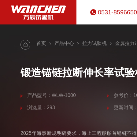
0531-859665
首页
产品中心
拉力试验机
金属拉力
锻造锚链拉断伸长率试验
产品型号：WLW-1000
参考价：10
浏览量：293
更新时间：20
2025年海事新规明确要求，海上工程船舶首锚链不