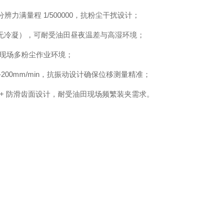
辨力满量程 1/500000，抗粉尘干扰设计；
5%（无冷凝），可耐受油田昼夜温差与高湿环境；
配现场多粉尘作业环境；
1-200mm/min，抗振动设计确保位移测量精准；
紧 + 防滑齿面设计，耐受油田现场频繁装夹需求。