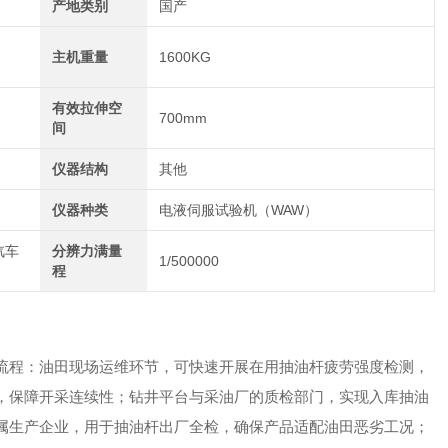
产地类别
国产
主机重量
1600KG
有效拉伸空
700mm
间
仪器结构
其他
仪器种类
电液伺服试验机（WAW）
汽车
分辨力满量
1/500000
程
流程：油田现场运维环节，可快速开展在用抽油杆疲劳强度检测，
，保障开采连续性；钻井平台与采油厂的质检部门，实现入库抽油
属生产企业，用于抽油杆出厂全检，确保产品适配油田恶劣工况；