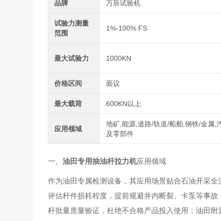
品牌
万辰试验机
试验力测量
1%-100% FS
范围
最大试验力
1000KN
价格区间
面议
最大载荷
600KN以上
地矿,能源,道路/轨道/船舶,钢铁/金属,
应用领域
及零部件
一、
油田专用抽油杆拉力机
应用领域
作为油田专属检测设备，其应用场景贴合石油开采全
评估杆件损耗程度，提前规避井内断裂、卡泵等事故
杆批量质量验证，杜绝不合格产品投入使用；油田附