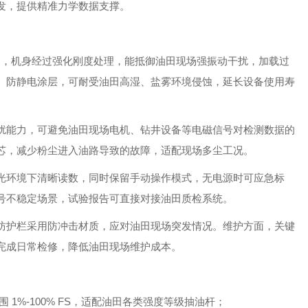
发，提供精准力学数据支撑。
置" 结构，机身经过强化刚度处理，能抵御油田现场强振动干扰，加载过
、防静电涂层，可耐受油田高湿、盐雾环境侵蚀，延长设备使用寿
扰能力，可避免油田现场电机、钻井设备等电磁信号对检测数据的
芯，减少粉尘进入油路导致的故障，适配现场多尘工况。
光环境下清晰读数，同时保留手动操作模式，无电源时可应急标
号不稳定场景，试验报告可直接对接油田质检系统。
防护栏采用防冲击材质，应对油田现场突发情况。维护方面，关键
完成日常检修，降低油田现场维护成本。
围 1%-100% FS，适配油田各类强度等级抽油杆；