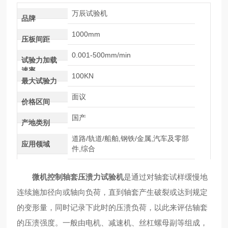
万辰试验机
品牌
1000mm
压板间距
0.001-500mm/min
试验力加载
速率
100KN
最大试验力
面议
价格区间
国产
产地类别
道路/轨道/船舶,钢铁/金属,汽车及零部
应用领域
件,综合
微机控制轴套压溃力试验机
是通过对轴套试样缓慢地
连续施加径向或轴向负荷，直到轴套产生破裂或达到规定
的变形量，同时记录下此时的压溃负荷，以此来评估轴套
的压溃强度。一般由电机、减速机、丝杠螺母副等组成，