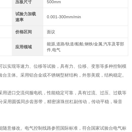
压板尺寸
500mm
试验力加载
0.001-300mm/min
速率
价格区间
面议
能源,道路/轨道/船舶,钢铁/金属,汽车及零部
应用领域
件,电气
可以实现等速力、位移等试验，具有力、位移、变形等多种控制模
验台主体。采用铝合金或不锈钢型材结构，外形美观，结构稳定。
采用进口交流伺服电机，性能稳定可靠，具有过流、过压、过载等
传动部分采用圆弧同步齿形带，精密滚珠丝杠副传动，传动平稳，噪音
随意修改。电气控制线路参照国际标准，符合国家试验台电气标