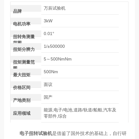
万辰试验机
品牌
3kW
电机功率
0.01°
扭转角测量
范围
1/±500000
扭矩分辨力
5～500NmNm
扭矩测量范
围
500Nm
最大扭矩
面议
价格区间
国产
产地类别
能源,电子/电池,道路/轨道/船舶,汽车及
应用领域
零部件,综合
电子扭转试验机
是借鉴了国外技术的基础上，自行研