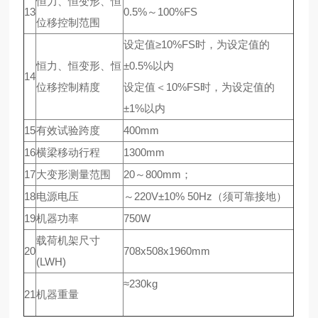
恒力、恒变形、恒
13
0.5%～100%FS
位移控制范围
设定值≥10%FS时，为设定值的
恒力、恒变形、恒
±0.5%以内
14
位移控制精度
设定值＜10%FS时，为设定值的
±1%以内
15
有效试验跨度
400mm
16
横梁移动行程
1300mm
17
大变形测量范围
20～800mm；
18
电源电压
～220V±10% 50Hz（须可靠接地）
19
机器功率
750W
载荷机架尺寸
20
708x508x1960mm
(LWH)
≈230kg
21
机器重量