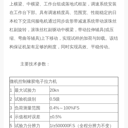
上横梁、中横梁、工作台组成落地式框架，调速系统安装
在工作台下部。具有调速精度高、范围宽、性能稳定的日
本松下交流伺服电机通过同步齿形带减速系统带动滚珠丝
杠副旋转，滚珠丝杠副驱动中横梁，带动拉伸辅具(或压
缩、弯曲等辅具)上下移动，实现试样的加荷与卸载。该结
构保证机架有足够的刚度，同时实现高效、平稳传动。
主要技术参数：
微机控制橡胶电子拉力机
1
最大试验力
20kn
2
试验机级别
0.5级
3
负荷测量范围
0.4%～100%FS
4
示值相对误差
±0.5%
5
试验力分辨力
1/±500000F.S（全程分辨力不变）