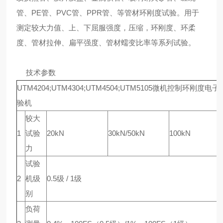
管、PE管、PVC管、PPR管、等管材环刚度试验。用于
测定较大力值、上、下屈服强度，压缩，环刚度、环柔
度、管材拉伸、扁平强度、管材蠕变比率等系列试验。
技术参数
UTM4204;UTM4304;UTM4504;UTM5105微机控制环刚度电子
验机
较大
1
试验
20kN
30kN/50kN
100kN
力
试验
2
机级
0.5级 / 1级
别
负荷