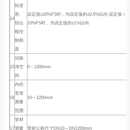
恒变
形、
设定值≥10%FS时，为设定值的±0.5%以内 设定值＜
14
恒位
10%FS时，为设定值的±1%以内
移控
制精
度
试验
15
净空
0～1300mm
间
内径
变形
16
10～1200mm
测量
范围
管材
17
测量
管材公称尺寸DN10～DN1200mm