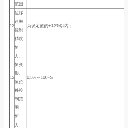
范围
位移
速率
12
为设定值的±0.2%以内；
控制
精度
恒
力、
恒变
形、
13
0.5%～100FS
恒位
移控
制范
围
恒
力、