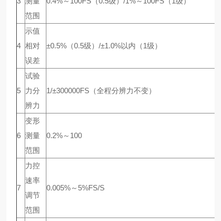
3
测量
0.4%～100FS（0.5级）/1%～100FS（1级）
范围
示值
4
相对
±0.5%（0.5级）/±1.0%以内（1级）
误差
试验
5
力分
1/±300000FS（全程分辨力不变）
辨力
变形
6
测量
0.2%～100
范围
力控
速率
7
0.005%～5%FS/S
调节
范围