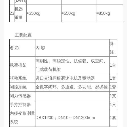
(LWH)
机器
23
≈350kg
≈550kg
≈850kg
重量
主要配置
备
名 称
内 容
注
高刚性、高稳定性、抗偏载、双空间、
载荷机架
1台
门式载荷机架
驱动系统
进口交流伺服调速电机及驱动器
1套
测控系统
全数字闭环、多通道、多功能、易操控
1套
测力传感器
1支
手持控制器
1只
内径变形测量
DBX1200；DN10～DN1200mm
1套
系统