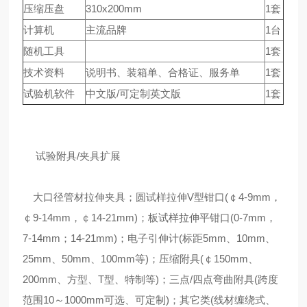
压缩压盘
310x200mm
1套
计算机
主流品牌
1台
随机工具
1套
技术资料
说明书、装箱单、合格证、服务单
1套
试验机软件
中文版/可定制英文版
1套
试验附具/夹具扩展
大口径管材拉伸夹具；圆试样拉伸V型钳口(￠4-9mm，
￠9-14mm，￠14-21mm)；板试样拉伸平钳口(0-7mm，
7-14mm；14-21mm)；电子引伸计(标距5mm、10mm、
25mm、50mm、100mm等)；压缩附具(￠150mm、
200mm、方型、T型、特制等)；三点/四点弯曲附具(跨度
范围10～1000mm可选、可定制)；其它类(线材缠绕式、