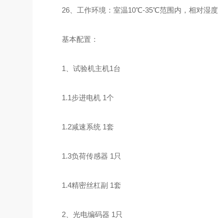
26、工作环境：室温10℃-35℃范围内，相对湿度
基本配置：
1、试验机主机1台
1.1步进电机 1个
1.2减速系统 1套
1.3负荷传感器 1只
1.4精密丝杠副 1套
2、光电编码器 1只