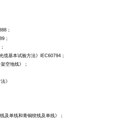
888；
89；
2；
：光缆基本试验方法》IEC60794；
复合架空地线》；
方法》
》
铜绞线及单线和青铜绞线及单线》；