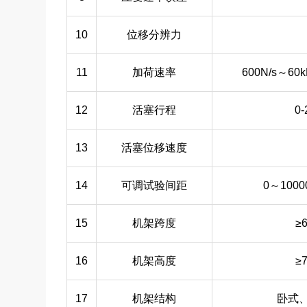
10
位移分辨力
11
加荷速率
600N/s～
12
活塞行程
0
13
活塞位移速度
14
可调试验间距
0～100
15
机架跨度
≥
16
机架高度
≥
17
机架结构
卧式