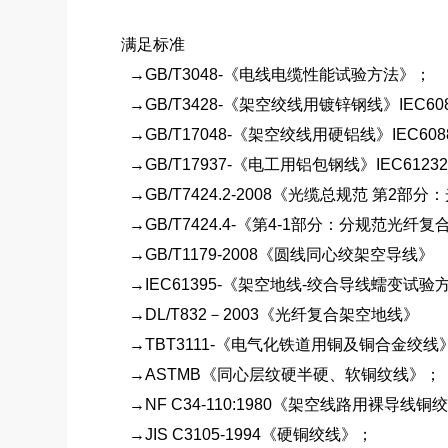
满足标准
→GB/T3048-《电线电缆性能试验方法》；
→GB/T3428-《架空绞线用镀锌钢线》IEC60
→GB/T17048-《架空绞线用硬铝线》IEC608
→GB/T17937-《电工用铝包钢线》IEC6123
→GB/T7424.2-2008《光缆总规范 第2部分
→GB/T7424.4-《第4-1部分：分规范光纤
→GB/T1179-2008《圆线同心绞架空导线》
→IEC61395-《架空地线-绞合导线蠕变试验
→DL/T832－2003《光纤复合架空地线》
→TBT3111-《电气化铁道用铜及铜合金绞线
→ASTMB《同心层纹硬半硬、软铜纹线》；
→NF C34-110:1980《架空线路用裸导线
→JIS C3105-1994《硬铜绞线》；