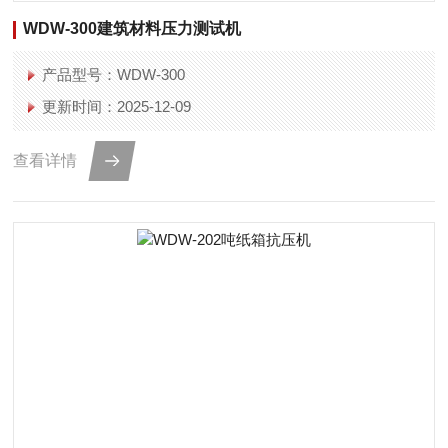
WDW-300建筑材料压力测试机
产品型号：WDW-300
更新时间：2025-12-09
查看详情