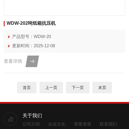
WDW-202吨纸箱抗压机
产品型号：WDW-20
更新时间：2025-12-08
查看详情
首页
上一页
下一页
末页
关于我们
公司介绍
企业文化
荣誉资质
联系我们