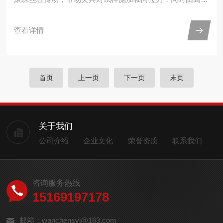
度负荷传感器实时采集力值数据，位移传感器同步记录试样
变形量，最终通过软件分析生成力-位移曲线，计算出各项
查看详情
力学性能指标。针对铝型材焊接强度测试，设备的适配优势
主要体现在以下几个方面：首先，高精度控制与测量系统保
障数据准确性。设备配备0.5级精度的力值传感器，力值分
辨率可达1/300000FS，全程分辨率恒定，能够精准捕捉铝
首页
上一页
下一页
末页
型材焊接接头在拉伸过程中的微小力值变化，避免因测量误
差...
关于我们
公司介绍
企业文化
荣誉资质
联系我们
咨询服务热线
15169197178
邮箱：wanchensyj@163.com