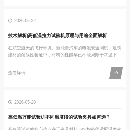
复加载线绳疲劳测试的核心逻辑，是通过试验机对线绳施加
设定频率、幅值的周期性交变载荷，持续循环加载直至试样
发生断裂或达到预设循环次数，以此评估线绳在长期往复受
2026-05-22
力下的性能衰减规律与极限寿命。从测试软件界面可以看
到，系统以正弦...
技术解析|高低温拉力试验机原理与用途全面解析
在航空航天的飞行环境、新能源汽车的电池安全测试、建筑
建材的耐候性验证中，材料的性能早已不能局限于常温下的
表现。高低温拉力试验机作为材料检测领域的核心装备，突
破了温度与力学性能的检测边界，以精准模拟环境的能力，
查看详情
为材料从研发到应用的全流程筑牢质量防线，成为解锁材料
性能的关键密钥。一、核心原理：温度与力学的精准耦合高
低温拉力试验机的核心逻辑，是构建温度环境与力学加载的
协同检测体系，通过精准控制温度变量，实现材料在不同温
2026-05-20
度下的拉伸、压缩、弯曲等力学性能的精准测定，其核心原
理可拆解为三...
高低温万能试验机不同温度段的试验夹具如何选？
高低温试验的核心难点在于夹具材料与结构必须适配温度变