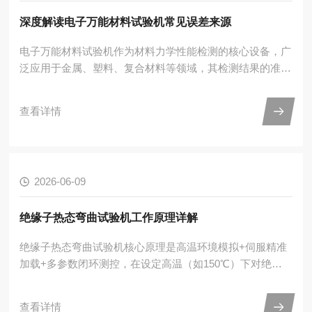
三点弯曲...
深度解读电子万能材料试验机常见误差来源
电子万能材料试验机作为材料力学性能检测的核心设备，广
泛应用于金属、塑料、复合材料等领域，其检测结果的准确
性直接决定材料研发、质量验收的可靠性。然而在实际检测
中，设备自身、操作流程、样品制备等环节的疏漏，易引发
查看详情
误差，导致数据偏离真实值。精准识别误差来源，是保障检
测质量、提升材料研究科学性的关键。一、设备自身误差：
硬件缺陷埋下的先天隐患电子万能材料试验机自身性能缺陷
是误差的核心来源，涵盖机械结构、测控系统、校准状态三
2026-06-09
大维度，每一处偏差都会直接传递到检测结果中。机械结构
的精度偏差是...
绝缘子热态弯曲试验机工作原理详解
绝缘子热态弯曲试验机核心原理是高温环境模拟+伺服精准
加载+多参数闭环测控，在设定高温（如150℃）下对绝缘
子施加标准弯曲力，同步采集力值、位移、温度数据，测定
其热态抗弯强度、弹性模量等指标，模拟线路高温工况下的
查看详情