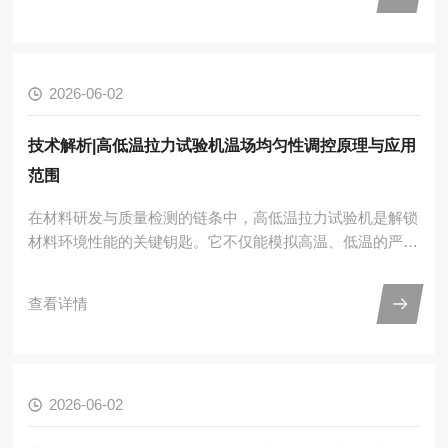
力学性能。一、核心工作原理将绝缘子试样置于可控高温箱
内，加热至设定温度并保温均匀后，伺服驱动系统带动弯曲
夹具（三点/四点）对试样施加横向准静态载荷；高精度力
传感器、位移传感器实时反馈数据，控制系统闭环调节加载
2026-06-02
速度，直至试样断裂或达到设定载荷，最终输出热态弯曲强
度、模量、...
技术解析|高低温拉力试验机温场均匀性调控原理与应用
范围
在材料研发与质量检测的链条中，高低温拉力试验机是解锁
材料环境性能的关键钥匙。它不仅能模拟高温、低温的严苛
工况，还能同步施加精准拉力，为航空航天、新能源、汽车
制造等领域的材料可靠性验证提供核心支撑。而温场均匀
查看详情
性，正是这台设备能否精准复现工况、保障测试数据可信度
的核心命脉，直接决定了材料性能评估的准确性。一、温场
均匀性的核心调控原理高低温拉力试验机的温场均匀性，本
质是对试验腔内温度场的精准把控，其调控逻辑围绕气流循
2026-06-02
环、加热制冷与智能反馈三大核心环节展开，三者协同实现
温度的稳定均衡...