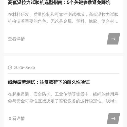
高低温拉力试验机选型指南：5个关键参数避免踩坑
在材料研发、质量控制和可靠性测试领域，高低温拉力试验
机扮演着重要的角色。无论是金属、塑料、橡胶、复合材
料，还是电子元器件、封装材料，在恶劣温度环境下力学性
能的准确评估，都离不开这一设备。然而，市场上各类产品
查看详情
参数繁多，用户在选型时往往容易被宣传话术迷惑，购买后
发现设备不适用、精度不足、故障频发，甚至无法通过相关
标准认证。本文从实际应用出发，梳理出五个最关键的选型
参数，帮助您避开常见陷阱，买到真正适合自身需求的设
2026-05-25
备。一、温度范围与温控性能：别被“宽温区”迷惑温度范围
往往是用户最先...
线绳疲劳测试：往复载荷下的耐久性验证
在起重吊装、安全防护、工业传动等场景中，线绳的使用寿
命与安全可靠性直接决定了整套设备的运行稳定性。线绳疲
劳测试，正是通过模拟线绳在实际工况中的反复受力状态，
验证其抗疲劳性能与断裂寿命的关键检测工序，是产品出厂
查看详情
前的核心安全把关环节。一、测试原理：模拟真实工况的往