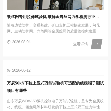
铁丝网专用拉伸试验机 破解金属丝网力学检测行业痛点
随着边坡防护、交通基建、矿山支护工程快速发展，勾花
网、主动防护网、六角网等金属丝网的质量管控愈发重
要，网片抗拉承载力、节点抗拉力是评判产品能否满足工
2026-08-04
程使用要求的关键指标。不少生产企业直接使用普通万能
查看详情
试验机配套标准平夹具开展检测。由于铁丝网属于多孔网
状异形试样，测试中极易出现试样打...
2026-06-12
万辰50kN下拉上压式万能试验机可适配的线缆端子测试
项目有哪些
山东万辰WDW-50微机控制电子万能试验机，是专为金属线
材、线缆、钢丝绳等材料研发的下拉上压式双工位力学性能