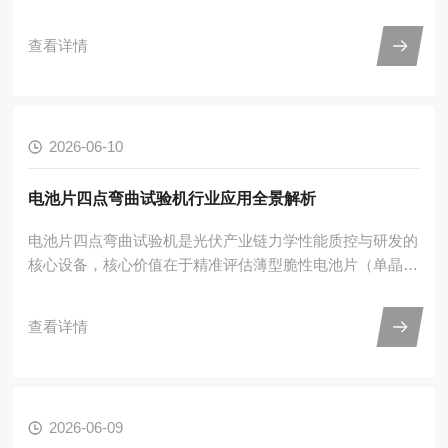
检测设备，集成了线材拉伸、压缩、弯曲及缠绕试验功能。
设备采用双空间结构设计，上工位可完成线材压缩/弯曲测
查看详情
试，下工位适配线材拉伸与缠绕试验，无需频繁更换工装即
可实现多项目测试，大幅提升检测效率。搭载高精度伺服驱
动与闭环测控系统，严格满足GB/T228、GB/T4909等标准
要求，为金属线材提供精准的抗拉强度、屈服强度、断后伸
2026-06-10
长率、缠绕性能等关键力学数据，广泛应用于电线电缆...
电池片四点弯曲试验机行业应用全景解析
电池片四点弯曲试验机是光伏产业链力学性能质控与研发的
核心设备，核心价值在于精准评估薄型脆性电池片（单晶/
多晶/异质结等）的抗弯强度、断裂韧性与抗变形能力，适
配硅片减薄、大尺寸化、高效化的行业趋势，覆盖材料研
查看详情
发、制程质控、可靠性验证、第三方检测全场景。一、核心
原理与行业优势1.工作原理采用两支撑点+两加载点的对称
布局，下支点间距通常为试样长度2/3，上加载点间距为下
支点1/3；加载后两加载点间形成纯弯曲段，应力分布均
2026-06-09
匀，无单点应力集中，精准获取材料本征力学性能。2.对比