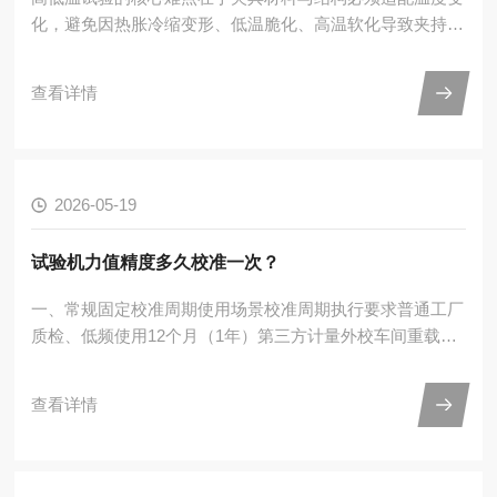
化，避免因热胀冷缩变形、低温脆化、高温软化导致夹持失
效或数据失真，以下是按温度区间的专用选配方案：温度区
间适配材料推荐夹具类型核心设计特点-70℃~常温（低温
查看详情
段）橡胶、塑料、复合材料、低温金属试样低温专用楔形夹
具/不锈钢V型夹具采用304/316不锈钢材质，低温下无脆
化；钳口带防滑齿纹，防止橡胶类试样在低温变硬后打滑；
夹具与拉杆一体化加工，避免温度梯度导致的同轴度偏差。
2026-05-19
常温～+200℃（中高温段）工程塑料、橡胶、电子封装材
料...
试验机力值精度多久校准一次？
一、常规固定校准周期使用场景校准周期执行要求普通工厂
质检、低频使用12个月（1年）第三方计量外校车间重载、
高频测试、震动大6个月（半年）缩短周期强制校准第三方
检测、CNAS实验室、仲裁试验12个月+期间核查每3~6个
查看详情
月做内部核查新购机前2次校准6个月稳定后改为1年使用5
年以上老旧设备6~9个月视精度稳定性调整二、紧急立即校
准（不受周期限制）设备超载、撞击、偏心加载试验后搬迁
移位、大修、更换传感器/主机配件后力值漂移、数据偏差