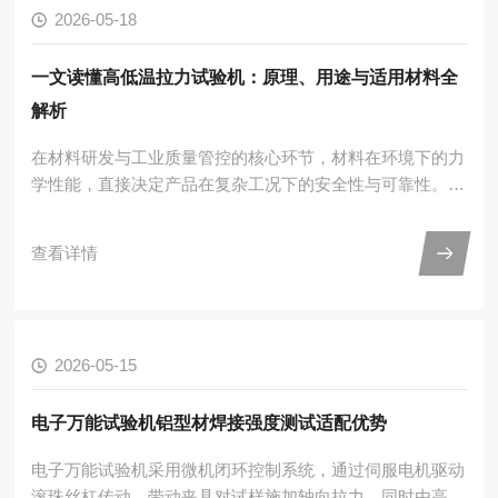
2026-05-18
大、曲线异常停机闲置3个月以上重新启用更换主要夹
具、...
一文读懂高低温拉力试验机：原理、用途与适用材料全
解析
在材料研发与工业质量管控的核心环节，材料在环境下的力
学性能，直接决定产品在复杂工况下的安全性与可靠性。高
低温拉力试验机作为精准模拟环境、测定材料力学性能的关
键设备，打破了常温检测的局限，为航空航天、汽车制造、
查看详情
新能源等领域的材料研发与质量把关，提供了不可替代的技
术支撑。下面，我们将从工作原理、核心用途、适用材料三
个维度，全面拆解这一设备的技术内核。一、工作原理：环
境模拟与力学检测的精准协同高低温拉力试验机的核心逻
2026-05-15
辑，是将高低温环境模拟与精准力学加载深度融合，通过闭
环控制实现环境...
电子万能试验机铝型材焊接强度测试适配优势
电子万能试验机采用微机闭环控制系统，通过伺服电机驱动
滚珠丝杠传动，带动夹具对试样施加轴向拉力，同时由高精