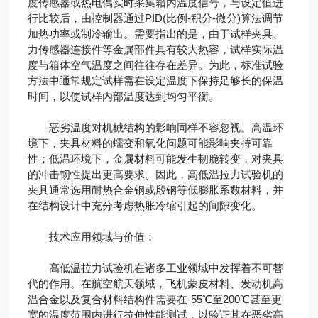
度传感器或热电偶实时采集箱内温度信号，与设定值进
行比较后，由控制器通过PID(比例-积分-微分)算法调节
加热功率或制冷输出。需要指出的是，由于试样夹具、
力传感器连接件等金属部件具有较大热容，试样实际温
度与箱体空气温度之间往往存在差异。为此，标准试验
方法中通常规定试样需在设定温度下保持足够长的保温
时间，以使试样内部温度达到均匀平衡。
恶劣温度对机械结构的影响同样不容忽视。高温环
境下，夹具材料的蠕变和氧化问题可能影响夹持可靠
性；低温环境下，金属材料可能发生韧脆转变，对夹具
的冲击韧性提出更高要求。因此，高低温拉力试验机的
夹具通常选用耐热合金钢或殷钢等低膨胀系数材料，并
在结构设计中充分考虑热胀冷缩引起的间隙变化。
技术应用领域与价值：
高低温拉力试验机在诸多工业领域中发挥着不可替
代的作用。在航空航天领域，飞机蒙皮材料、发动机高
温合金以及复合材料结构件需要在-55℃至200℃甚至更
宽的温度范围内进行拉伸性能测试，以验证其在恶劣高